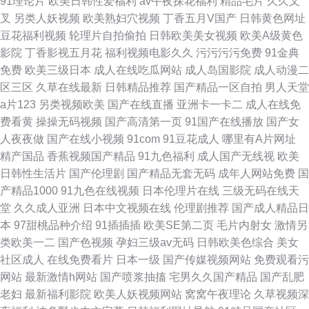
91理论片
欧美日韩性爱福利
av午夜探花福利
精品毛片
久久叉
叉
另类人妖视频
欧美熟妇穴视频
丁香五月V国产
日韩黄色网址
豆花福利视频
轮理片自拍偷拍
日韩欧美美女视频
欧美A级黄色
影院
丁香影视五月花
福利视频电影久久
污污污污免费
91金典
免费
欧美三级日本
成人在线吃瓜网站
成人岛国影院
成人动漫二
区三区
久草在线最新
日韩精品推荐
国产精品一区自拍
男人天堂
a片123
另类视频欧美
国产在线直播
亚洲卡一卡二
成人在线免
费看黄
操操无码视频
国产高清第一页
91国产在线播放
国产女
人夜夜做
国产在线小视频
91com
91豆花成人
哪里有A片网址
精产国品
香蕉视频国产精品
91九色福利
成人国产无线视
欧美
日韩性生活片
国产伦理剧
国产精品无套无码
成年人网站免费
国
产精品1000
91九色在线视频
日本伦理片在线
三级无码在线天
堂
久久成人亚洲
日本中文视频在线
伦理剧推荐
国产成人精品日
本
97甜桃品种介绍
91插插插
欧美SE第二页
毛片内射女
激情另
类欧美一二
国产色视频
孕妇三级av无码
日韩欧美色综合
美女
社区成人
在线免费看片
日本一级
国产传媒视频网站
免费观看污
网站
最新激情h网站
国产喷浆抽搐
宅男久久国产精品
国产乱肥
老妇
最新福利影院
欧美人妖视频网站
窝窝午夜理论
久草视频深