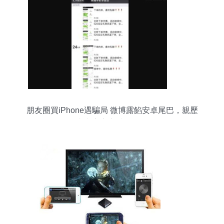
朋友圈買iPhone遇騙局 微博露餡安卓尾巴，親歷
者與官方交涉終覺悔