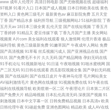
www
成年人伦理片
高清日韩电影
国产尤物视频在线
超碰福利
97视屏
91看片入口
日本国产成人视频
日本日韩欧美在线
黄色
资料入口
黄色网三级毛片
最新黄色av
麻豆影院免费
五月天堂
丁香
国产精品水多
福利所导航
三级视频网站J
51福利影院
丁香
五月天av
18日本三级全黄
乱伦天堂
国产在线短视频
丁香五月
丁香婷婷
91精品又
爱豆传媒下载
丁香九月国产主播
美女网站
视频黄
A片com
美女福利在线观看
狼人激情网
伦理片香港
极品
福利导航
黄色三级最新免费
91嫩草国产
午夜成年人网站
免费
国产高清视频
91草莓
丝瓜视频污成人
国产亚洲视品在线
国产
玖玖
国产免费毛不卡片
久久无码
国产精品网络
孕妇无码在线
91手机论坛
91视频新地址
91日逼
午夜啪视频
91啪水蜜桃网
国
产二区无码
91日韩在线观看
西瓜影院视频全集
国产孕妇无码视
频
国产在线福利
国产在线日皮片
午夜神马伦理
毛片网站美女
AV福利激情毛片
黄色网在线播放
91视频免费在线
91午夜在线
福利在线视频导航
欧美喷潮一区二区
午夜理论片
日本第二片区
国产免费大片
精品呦视频
日本乱伦高清无码
深夜国产视频
91
刺激视频
日本中文字幕一区
日韩免费精品视频
日本高清v
欧美
日韩伦理午夜
91碰超免费
亚洲色图网站
精品欧美
成人AV在线