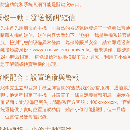
的防盜功能和系統官網可能是關鍵突破口。
靈機一動：發送‘誘餌’短信
李先生首先用朋友的手機，向自己的被盜號碼發送了一條看似普
卻暗藏玄機的短信。短信內容大致如下：‘您好，我是手機系統官
客服。檢測到您的設備異常登錄，為保障賬戶安全，請立即通過
鏈接驗證身份：www.xxx-system.com/verify。若未操作，賬號
在24小時后鎖定。’這條短信巧妙地模擬了官方通知，利用了小偷
能急于解鎖或轉賣手機的心理。
官網配合：設置追蹤與警報
與此李先生立即登錄手機品牌官網的‘查找我的設備’服務。通過賬
關聯，他遠程鎖定了手機，并設置了一條自定義警報消息，顯示
屏界面：‘此設備已丟失，請聯系官方客服：400-xxx-xxxx。’官
系統還提供了實時位置追蹤功能，雖然小偷可能關機，但一旦聯
網，位置信息便會被記錄。
意外轉折：小偷主動聯絡