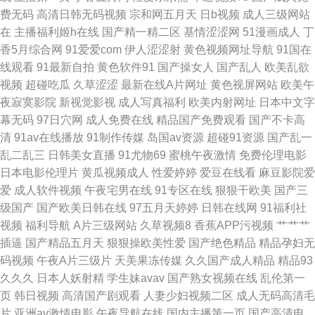
费无码
高清日韩无码视频
宗和网五月天
日b视频
成人三级网站
航社区 91c在线 超碰亚洲综合网 九九性爱网 熟女福利视频导航 91精品人 超
在
主播福利姬h在线
国产精一精二区
基情涩涩网
51漫画成人
丁
香5月综合网
91爱爱com
伊人涩涩射
黄色视频网址导航
91国在
碰9总站 韩日一区视频 欧美日本国产 五月天婷婷色网 91社久久 成人性爱午
线观看
91最新自拍
黄色软件91
国产操女人
国产乱人
欧美乱欲
视频
超碰吃瓜
久草涩涩
最新在线A片网址
黄色视屏网站
欧美午
夜剧场 久草资源精品在线 五月天性爱网址 avcom久爱 国产浮力影院 蜜臀96
夜寂寞影院
新视觉影视
成人写真福利
欧美内射网址
日本中文字
幕无码
97日穴网
成人免费在线
精品国产免费观看
国产不卡高
超碰 日韩啪啪在线视频 在线观看肏屄视频 av天堂男人站 韩国av自拍 日韩无
清
91av在线播放
91制作传媒
岛国av资源
超碰91资源
国产乱一
乱二乱三
日韩美女直播
91尤物69
蜜桃午夜激情
免费伦理电影
码欧美性爱 国产天天看天天弄 日韩无遮挡 伊人玖玖视 wwwav网址 国产色A
日本电影伦理片
黄瓜视频成人
性爱婷婷
爱豆在线看
麻豆影院爱
爱
成人软件视频
午夜宅男在线
91专区在线
狠狠干欧美
国产三
日韩色情无码 尤物网站91 波多野氏黄色39 红杏波多野结衣 91在线公开视频
级国产
国产欧美日韩在线
97五月天婷婷
日韩在线网
91福利社
视频
福利导航
A片三级网站
久草视频8
香蕉APP污视频
艹艹艹
加勒比综合影院 日本老熟妇毛茸茸 影音无码Av网 AV音影
插逼
国产精品五月天
狠狠操欧美性爱
国产绝色精品
精品孕妇无
码视频
午夜A片三级片
天美果冻传媒
久久国产成人精品
精品93
久久久
日本人妖射精
学生妹avav
国产熟女视频在线
乱伦第一
页
韩日视频
高清国产剧观看
人妻少妇视频二区
成人无码高清毛
片
亚洲av激情电影
午夜导航在线
国内主播第一页
国产高清电