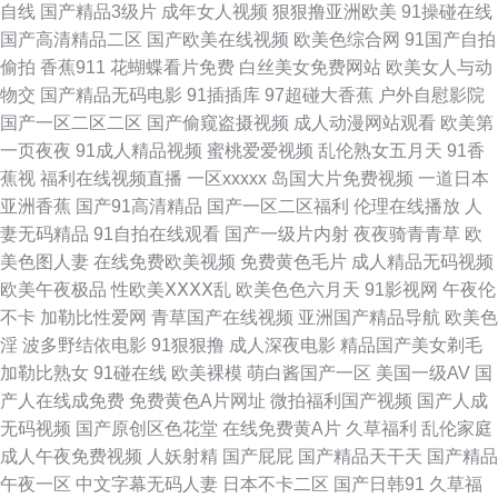
自线
国产精品3级片
成年女人视频
狠狠撸亚洲欧美
91操碰在线
午夜福利 久久三级片AV 欧美aa 人人摸人人91 深夜福利社区 五月丁香福利
国产高清精品二区
国产欧美在线视频
欧美色综合网
91国产自拍
偷拍
香蕉911
花蝴蝶看片免费
白丝美女免费网站
欧美女人与动
网 五月天网页 91美女泡 超碰凹凸 超碰在线第一页 久草主页 欧美性交精品
物交
国产精品无码电影
91插插库
97超碰大香蕉
户外自慰影院
国产一区二区二区
国产偷窥盗摄视频
成人动漫网站观看
欧美第
视频 人妖A片 熟女a资源 AV在线不卡播放 丁香久久 豆花社区在线观看 91孕
一页夜夜
91成人精品视频
蜜桃爱爱视频
乱伦熟女五月天
91香
蕉视
福利在线视频直播
一区xxxxx
岛国大片免费视频
一道日本
妇在线 91社区免费 黄色网入口站 老司机A片 欧美婷婷综合 亚洲色图17P 中
亚洲香蕉
国产91高清精品
国产一区二区福利
伦理在线播放
人
妻无码精品
91自拍在线观看
国产一级片内射
夜夜骑青青草
欧
文字幕cao操 www麻豆 大香蕉AV大香蕉 国产福利吃瓜 韩国美女av 加勒比色
美色图人妻
在线免费欧美视频
免费黄色毛片
成人精品无码视频
欧美午夜极品
性欧美ⅩⅩⅩⅩ乱
欧美色色六月天
91影视网
午夜伦
综合 美女巨乳被后入 欧美黄色桃色 午夜久色 自拍优物193 91丝腿 成人视频
不卡
加勒比性爱网
青草国产在线视频
亚洲国产精品导航
欧美色
淫
波多野结依电影
91狠狠撸
成人深夜电影
精品国产美女剃毛
院 国产操女人 国产最新区久久 久久精品这里18 久久一品熟妇 欧美的精品的
加勒比熟女
91碰在线
欧美裸模
萌白酱国产一区
美国一级AV
国
产人在线成免费
免费黄色A片网址
微拍福利国产视频
国产人成
视频 人人操97 日韩有码网站 亚洲成人黄色网址 91第一福利视频 超碰99久
无码视频
国产原创区色花堂
在线免费黄A片
久草福利
乱伦家庭
成人午夜免费视频
人妖射精
国产屁屁
国产精品天干天
国产精品
99 国产浮力影院限制 含羞草二级片 老熟女人ass 欧美色综合 三级成人网 午
午夜一区
中文字幕无码人妻
日本不卡二区
国产日韩91
久草福