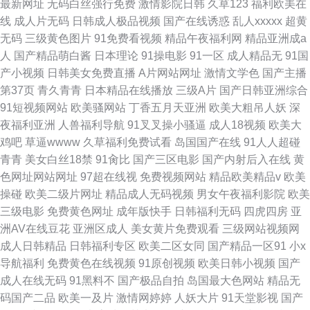
最新网址
无码白丝强行免费
激情影院日韩
久草123
福利欧美在
线
成人片无码
日韩成人极品视频
国产在线诱惑
乱人xxxxx
超黄
无码
三级黄色图片
91免费看视频
精品午夜福利网
精品亚洲成a
人
国产精品萌白酱
日本理论
91操电影
91一区
成人精品无
91国
产小视频
日韩美女免费直播
A片网站网址
激情文学色
国产主播
第37页
青久青青
日本精品在线播放
三级A片
国产日韩亚洲综合
91短视频网站
欧美骚网站
丁香五月天亚洲
欧美大粗吊人妖
深
夜福利亚洲
人兽福利导航
91叉叉操小骚逼
成人18视频
欧美大
鸡吧
草逼wwww
久草福利免费试看
岛国国产在线
91人人超碰
青青
美女白丝18禁
91肏比
国产三区电影
国产内射后入在线
黄
色网址网站网址
97超在线视
免费视频网站
精品欧美精品v
欧美
操碰
欧美二级片网址
精品成人无码视频
男女午夜福利影院
欧美
三级电影
免费黄色网址
成年版快手
日韩福利无码
四虎四房
亚
洲AV在线豆花
亚洲区成人
美女黄片免费观看
三级网站视频网
成人日韩精品
日韩福利专区
欧美二区女同
国产精品一区91
小x
导航福利
免费黄色在线视频
91原创视频
欧美日韩小视频
国产
成人在线无码
91黑料不
国产极品自拍
岛国最大色网站
精品无
码国产二品
欧美一及片
激情网婷婷
人妖大片
91天堂影视
国产