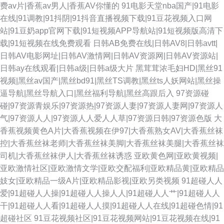
费av片|香蕉av男人|香蕉AV你懂的
91电影天堂nba国产|91电影
在线|91调教|91抖阴|91抖音直播视频下载|91豆花视频入口网
站|91豆奶app官网下载|91短视频APP导航站|91短视频版高清下
载|91短视频在线免费观看
日韩AB免费在线|日韩AV8|日韩avtt|
日韩AV电影网址|日韩AV激情网|日韩AV资源网|日韩AV资源站|
日韩ay在线观看|日韩a级|日韩a级大片
黑茸茸浓毛妇HD|黑丝91
视频|黑丝av国产|黑丝bd91|黑丝TS调教|黑丝ts人妖网站|黑丝操
逼导航|黑丝导航入口|黑丝福利导航|黑丝高跟后入
97资源碰
碰|97资源青娱乐|97资源热|97资源人妻|97资源人妻网|97资源人
气|97资源人人|97资源人人爱人人草|97资源日韩|97资源色版
大
香蕉视频黄色A片|大香蕉视频在伊97|大香蕉熟女AV|大香蕉丝袜
控|大香蕉丝袜老师|大香蕉丝袜美脚|大香蕉丝袜美腿|大香蕉丝袜
司机|大香蕉丝袜伊人|大香蕉丝袜诱惑
亚欧黄色网|亚欧黄视频|
亚欧激情社区|亚欧激情文学|亚欧交配福利|亚欧精品黄|亚欧精品
妓女|亚欧精品一级A片|亚欧精品影视|亚欧另类视频
91超碰人人
爱|91超碰人人操|91超碰人人操人人|91超碰人人艹|91超碰人人
干|91超碰人人看|91超碰人人摸|91超碰人人在线|91超碰色情|91
超碰社区
91豆花视频社区|91豆花视频网站|91豆花视频在线|91