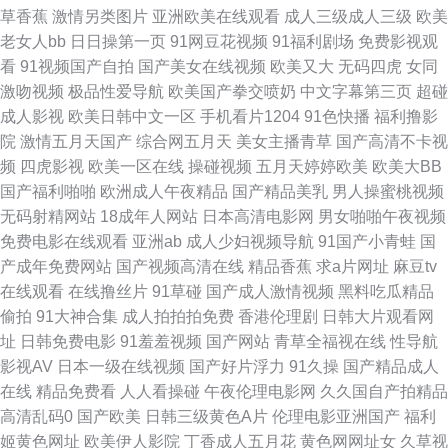
草香蕉
激情另类图片
亚洲欧美在线观看
成人三级成人三级
欧美
欧美变态另类 三级毛片在线 亚洲色图a 91免费看在线 www色情 国产视频精
老女人bb
日日操第一页
91网豆花视频
91福利剧场
免费影视观
看
91视频国产自拍
国产美女在线视频
欧美又大
无码四虎
女同
品店 青娱乐成人在线 午夜福利18禁 91视频9999 白丝自慰网站91 国产另类
激吻视频
极品性爱导航
欧美国产拳交喷奶
中文字幕第三页
超碰
成人影视
欧美日韩中文一区
手机看片1204
91色快播
福利撸影
TS在线 久久99精品在线 青青草tp 天堂av影院 伊人久久综合精品 韩国激情视
院
激情五月天国产
综合网五月天
美女主播青草
国产高清不卡视
频
四虎影视
欧美一区在线
操碰视频
五月天婷婷欧美
欧美大BB
频网站 伊人男人天堂 超碰人17C 欧美干b网 日韩色香网 91后入视频 黄色无
国产福利啪啪
欧洲成人午夜精品
国产精品美乳
男人操蜜桃视频
无码射精网站
18成年人网站
日本高清电影网
男女啪啪午夜视频
毒不卡视频 97福利导航 日韩AA电影院 性爱三级视频 91每日大赛 色婷婷福
免费电影在线观看
亚洲ab
成人少妇视频导航
91国产小青蛙
国
产成年免费网站
国产视频高清在线
精品香蕉
求a片网址
麻豆tv
利导航 超碰97操 九九黄色视频 欧洲综合色 午夜色鬼导航 91夫妻交换视频
在线观看
在线撸丝片
91草碰
国产成人激情视频
黑料吃瓜精品
偷拍
91大神合集
成人拍拍拍免费
香港伦理剧
日韩大片观看网
wwwav麻豆网 丁香五月手机综合 女同肛交综合网 污视频网址 97色网 福利
址
日韩免费电影
91羞羞视频
国产网站
青草全福视在线
性导航
影视AV
日本一级在线视频
国产好片浮力
91久操
国产精品成人
姬网站免费看 久久大香蕉A片 青娱乐豆花视频 午夜AV导航在线 3级片视频
在线
精品免费看
人人看操碰
午夜伦理电影网
久久国自产拍精品
高清乱码0
国产欧美
日韩三级黄色A片
伦理电影亚洲国产
福利
AV高清福利 91手机视频 久草免费福利网站 日本A片 亚洲精品视频二区 99热
姬黄色网址
欧美伊人影院
丁香成人五月花
黄色网网址女
久草视