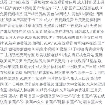
观看
日本a级在线
干露脸熟女
在线观看黄色网
成人抖音
爰上碰
91
国产美女91视频
国产情侣片
97人人看
国产三级视频在线
91
免费视频精品
国产精品另类
黄色AV网站人
黄色91福利社
污网
址18禁
国产高清不卡二区
成人午夜视频免费
欧美激情福利网
国产青青青草
91草逼视频
免费看片日韩
午夜视频福利免费
国
产嫩草视频在线
69叉叉叉
最新日本在线视频
日韩成人a
青青操
91
五月天婷婷
91短视频在线
国产在线观看的
白丝美女自慰网
站
91福利免费视频
加勒比91AV
91在线观看
黄网站av在线
国产
视频
狠狠擼狠狠擼
91桃色小视频
91激情
91干啪啪
青青操青青
干
主播诱惑无码专区
欧美视频电影
91播放
麻豆桃色网站
亚洲
欧美国产另类
欧美伦理另类
国产刺激对白
在线观看91精品
欧
美成年视频
操碰操揉
成人微拍福利导航
亚洲欧美国产日韩
成年
在线观看免费
岛国精品在线播放
狠狠撸第四色
欧美一页
女同电
影在线观看
91网国产尤物在
毛片网站黄色
狼人三级片
高清男
同
国产日韩伦理淫
成年免费视频
亚洲欧美中文视频
东京热亚洲
色图
蜜桃成人超碰网
91精品小视频
久草福利免费视影
五月天
堂网
蜜桃午夜网
香蕉av狠狠|香蕉AV护士AV护士|香蕉AV黄在线
观看|香蕉AV久|香蕉av久久|香蕉AV链接|香蕉AV论坛|香蕉av免