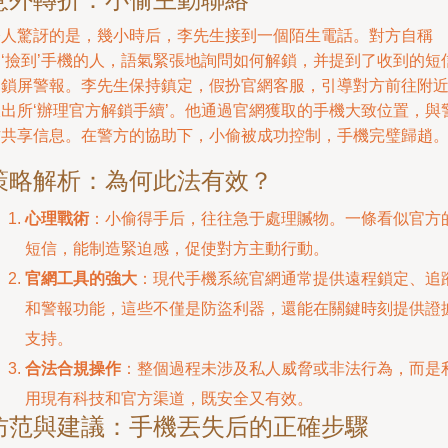
令人驚訝的是，幾小時后，李先生接到一個陌生電話。對方自稱
是‘撿到’手機的人，語氣緊張地詢問如何解鎖，并提到了收到的短
和鎖屏警報。李先生保持鎮定，假扮官網客服，引導對方前往附
派出所‘辦理官方解鎖手續’。他通過官網獲取的手機大致位置，與
方共享信息。在警方的協助下，小偷被成功控制，手機完璧歸趙
策略解析：為何此法有效？
心理戰術
：小偷得手后，往往急于處理贓物。一條看似官方
短信，能制造緊迫感，促使對方主動行動。
官網工具的強大
：現代手機系統官網通常提供遠程鎖定、追
和警報功能，這些不僅是防盜利器，還能在關鍵時刻提供證
支持。
合法合規操作
：整個過程未涉及私人威脅或非法行為，而是
用現有科技和官方渠道，既安全又有效。
防范與建議：手機丟失后的正確步驟