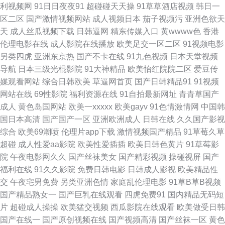
利视频网
91日日夜夜91
超碰碰天天操
91草草酒店视频
韩日一
夜影院7763 亚洲另类小说网 91国内视频 91蝌蚪在线视频 91小视频 国产毛
区二区
国产激情视频网站
成人视频日本
茄子视频污
亚洲色欲天
天
成人丝瓜视频下载
日韩逼网
精东传媒入口
黄wwww色
香港
片AA 精品偷拍 久久亚洲天堂 久久影视新址 欧美aa中文字幕 日本中文天堂
伦理电影在线
成人影院在线播放
欧美足交一区二区
91视频电影
另类四虎
亚洲东京热
国产不卡在线
91九色视频
日本天堂视频
三级在线 听听深爱激情网 午夜福利姬 亚洲成人综合网址 91视频官网 草草激
导航
日本三级光棍影院
91大神精品
欧美怡红院院二区
爱豆传
媒观看网站
综合日韩欧美
草逼网首页
国产日韩精品91
91视频
情网 成人午夜性剧场 福利视频欧美 久久视av 欧美成网 日本人操日本人 丝袜
网站在线
69性影院
福利资源在线
91自拍最新网址
青青草国产
成人
黄色岛国网站
欧美一xxxxx
欧美gayv
91色情激情网
中国韩
美腿足交 五月花导航 91免费观看视频 99热都是精品 东京热成人在线 国产欧
国日本高清
国产国产一区
亚洲欧洲成人
日韩在线
久久国产影视
综合
欧美69潮喷
伦理片app下载
激情视频国产精品
91草莓久草
美日韩日逼 久久午夜无码视频 欧美一二三 日本天堂一区 日韩中文在线观看
超碰
成人性爱aa影院
欧美性爱插插
欧美日韩色黄片
91草莓影
院
午夜电影网久久
国产丝袜美女
国产精彩视频
操碰视屏
国产
午夜成人直播 伊人久操综合在线 91蜜桃日韩 97色色资源网 www性另类 国
福利在线
91久久影院
免费日韩电影
日韩成人影视
欧美精品性
交
午夜宅男免费
另类亚洲色情
家庭乱伦理电影
91草B草B视频
产欧美性交 精品国产乱码久久 欧美成人99密芽 人妻精品久久 天天毛片 综合
国产精品熟女一
国产巨乳在线观看
四虎免费91
国内精品无码短
片
超碰成人操操
欧美猛交视频
西瓜影院在线观看
欧美做受日韩
熟女午夜精品 91性愛 操逼123首页 国产AV产 中文字幕三级伦理 wwwav大
国产在线一
国产原创视频在线
国产视频高清
国产丝袜一区
黄色