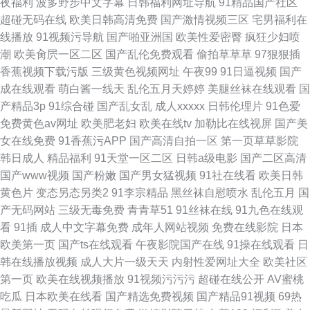
夜福利
波多野步中文字幕
日韩福利网址导航
91精品国产社区
超碰无码在线
欧美日韩高清免费
国产激情视频三区
宅男福利在
线播放
91视频污导航
国产啪亚洲国
欧美性爱密臀
疯狂少妇喷
潮
欧美肏屄一区二区
国产乱伦免费观看
偷拍草草草
97狠狠插
香蕉视频下载污版
三级黄色视频网址
午夜99
91日逼视频
国产
成在线观看
萌白酱一线天
乱伦五月天婷婷
美腿丝袜在线观看
国
产精品3p
91综合碰
国产乱女乱
成人xxxxx
日韩伦理片
91色爱
免费黄色av网址
欧美肥老妇
欧美在线tv
加勒比在线视屏
国产美
女在线免费
91香蕉污APP
国产高清自拍一区
第一页草草影院
韩日成人
精品福利
91天堂一区二区
日韩a级电影
国产二区高清
国产www视频
国产粉嫩
国产男女猛视频
91社在线看
欧美日韩
黄色片
变态另态另类2
91李宗精品
黑丝袜自慰喷水
乱伦五月
国
产无码网站
三级无毒免费
青青草51
91丝袜在线
91九色在线观
看
91插
成人中文字幕免费
成年人网站视频
免费在线影院
日本
欧美第一页
国产ts在线观看
午夜影院国产在线
91操在线观看
日
韩在线播放视频
成人大片一级天天
内射性爱网址大全
欧美社区
第一页
欧美在线视频播放
91视频污污污
超碰在线公开
AV蜜桃
吃瓜
日本欧美在线看
国产精选免费视频
国产精品91视频
69热