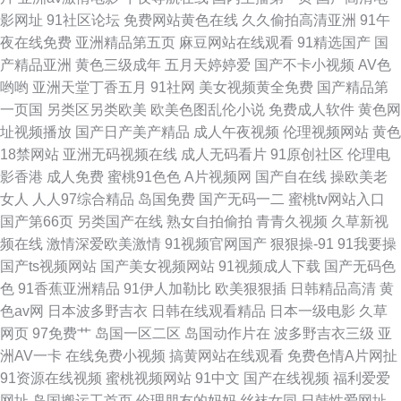
影网址
91社区论坛
免费网站黄色在线
久久偷拍高清亚洲
91午
夜在线免费
亚洲精品第五页
麻豆网站在线观看
91精选国产
国
产精品亚洲
黄色三级成年
五月天婷婷爱
国产不卡小视频
AV色
哟哟
亚洲天堂丁香五月
91社网
美女视频黄全免费
国产精品第
一页国
另类区另类欧美
欧美色图乱伦小说
免费成人软件
黄色网
址视频播放
国产日产美产精品
成人午夜视频
伦理视频网站
黄色
18禁网站
亚洲无码视频在线
成人无码看片
91原创社区
伦理电
影香港
成人免费
蜜桃91色色
A片视频网
国产自在线
操欧美老
女人
人人97综合精品
岛国免费
国产无码一二
蜜桃tv网站入口
国产第66页
另类国产在线
熟女自拍偷拍
青青久视频
久草新视
频在线
激情深爱欧美激情
91视频官网国产
狠狠操-91
91我要操
国产ts视频网站
国产美女视频网站
91视频成人下载
国产无码色
色
91香蕉亚洲精品
91伊人加勒比
欧美狠狠插
日韩精品高清
黄
色av网
日本波多野吉衣
日韩在线观看精品
日本一级电影
久草
网页
97免费艹
岛国一区二区
岛国动作片在
波多野吉衣三级
亚
洲AV一卡
在线免费小视频
搞黄网站在线观看
免费色情A片网扯
91资源在线视频
蜜桃视频网站
91中文
国产在线视频
福利爱爱
网址
岛国搬运工首页
伦理朋友的妈妈
丝袜女同
日韩性爱网址