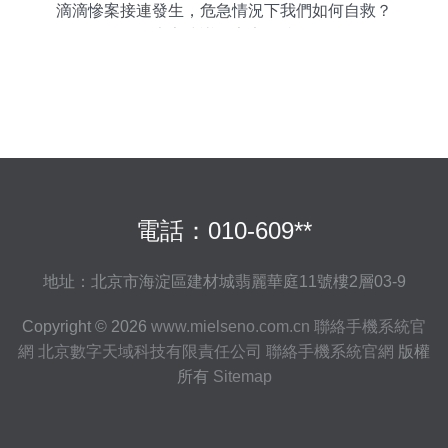
滴滴慘案接連發生，危急情況下我們如何自救？
——專家建議筑牢安全防線 \\\
電話：010-609**
地址：北京市海淀區建材城翡麗華庭11號樓2層03-9
Copyright © 2026
www.mielseno.com.cn
聯絡手機系統官
網
北京數字天域科技有限責任公司
聯絡手機系統官網
版權
所有
Sitemap