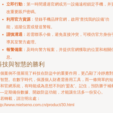
立即行動
：第一時間通過官網或另一設備遠程鎖定手機，并
改重要賬戶密碼。
利用官方資源
：登錄手機品牌官網，啟用‘查找我的設備’功
能，追蹤位置或發送警報。
謹慎溝通
：若需聯系小偷，避免直接沖突，可模仿官方身份
導其至警方處理。
報警備案
：及時向警方報案，并提供官網獲取的位置和相關
息。
科技與智慧的勝利
這個案例不僅展現了科技在防盜中的重要作用，更凸顯了冷靜應
的智慧。在數字時代，保護個人財產需善用工具，而一條簡單的
信和官網系統，有時能成為意想不到的‘盟友’。記住，預防勝于補
——定期備份數據、開啟防盜功能，才能讓生活多一份安心。
如若轉載，請注明出處：
tp://www.mielseno.com.cn/product/30.html