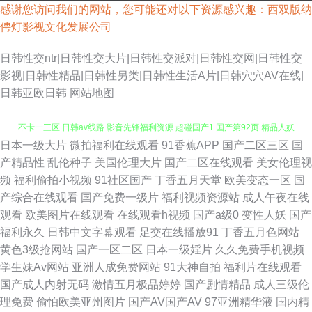
感谢您访问我们的网站，您可能还对以下资源感兴趣：西双版纳
俜灯影视文化发展公司
日韩性交ntr|日韩性交大片|日韩性交派对|日韩性交网|日韩性交
影视|日韩性精品|日韩性另类|日韩性生活A片|日韩穴穴AV在线|
日韩亚欧日韩
网站地图
日本一级大片
微拍福利在线观看
91香蕉APP
国产二区三区
国
亚洲天堂精品在线 中文字幕熟女青草 久草午夜免费精品 欧美成人社区 日本
产精品性
乱伦种子
美国伦理大片
国产二区在线观看
美女伦理视
频
福利偷拍小视频
91社区国产
丁香五月天堂
欧美变态一区
国
不卡一三区 日韩av线路 影音先锋福利资源 超碰国产1 国产第92页 精品人妖
产综合在线观看
国产免费一级片
福利视频资源站
成人午夜在线
观看
欧美图片在线观看
在线观看h视频
国产a级0
变性人妖
国产
av 欧美成人三级 www老司机av 欧美色老精品 亚州综合幕 做爱片导航 91做
福利永久
日韩中文字幕观看
足交在线播放91
丁香五月色网站
黄色3级抢网站
国产一区二区
日本一级婬片
久久免费手机视频
爱官方网站 国产精品九九的 久草热操碰资源 偷拍AV搬运I工 福利姬rr 激情超
学生妹Av网站
亚洲人成免费网站
91大神自拍
福利片在线观看
国产成人内射无码
激情五月极品婷婷
国产剧情精品
成人三级伦
碰 老湿Ⅹ看 人妻诱惑影院 亚洲社区五月天 91大神啪视频 国产综合色网 激情
理免费
偷怕欧美亚州图片
国产AV国产AV
97亚洲精华液
国内精