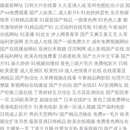
频最新网址
日韩大片在线看
久久亚洲人成
亚州色图乱伦小说
国
这里 大香蕉伊人久久爱 久久免费一二三 欧美亚性激情 熟妇超碰自拍 91海外
产va免费观看
国产人妖第二
成人影片h
91色婷婷瑟色
东京热狠
狠草
日韩精品观看
91最新国产精品
一级黄色网
91色色人妻
都
资源 超碰大秀美女 韩日色色网 蜜芽精品在线视频 五月瑟瑟夜夜 51香蕉社区
市激情婷婷
91精品国产91
云涩福利在线导航
91视色
午夜福利
在线网站
91直播
91处女
伊人网青青草
国产又爽又黄又无
久草
97色色婷婷 成人福利第一导航 黄色性生活一级 日韩av网址大全 伊人干网
福利资源网
东方成人在线
国产一级免费大片
成年免费视频网站
国产在线播放网站
亚洲日本视频
淫淫网网
成人影视国产在线
深
97国产视频在线 福利社瑟瑟 久久香蕉草久久 人妖66AV 午夜黄色剧场 91黄
夜福利网址
欧美在线免费看
日夜夜欧美
国产大片中文字幕
国产
片91
操久婷婷
91视频你懂得
黄色三级片毛片
免费电影片
日韩
色传媒公司 超碰激情官网 久久伊人免费 神马午夜福利影院 91精品手机9 草
欧美爱爱
成人亚洲区
欧美性16
成人色情黄片在线
在线观看亚
洲精品
国产热综合
久草网视频在线看
午夜精品网影院
伦理片完
逼小电影 国产自拍第五页 蜜芽成人网站 日韩国无码 亚洲肏屄网 91视频网址
整版
黄视网站在线播放
国产片自拍
国产在线91
AV亚洲网址
国
产经典三级在线
丁香婷婷五月综合
五月花亚洲综合
国产影院第
入口 性爱视频一区二区 成人精品午夜剧场 丰满人妻无码 日韩精品五区 偷拍
一页
乱码欧美孕交
超碰在线艹
日本在线护士
黄色三级免费网址
香港电影伦理片
91黄色电影
亚洲一区成人视频
国产福利电影
AV搬运I工 蜜臀91中文 91熟妇露脸 青娱乐福利导航 www簧片网站 麻豆国产
日韩成人影片
男的天堂网AV
国产精品尤物在
免费a一毛片
欧美
肠交扩张另类
最新亚洲日韩精品
欧美在线视频
免费黄色网址在
一二三四 无码破解版 97精品视频在线 国产高潮免费 免费看片91 少妇在线导
线
主播第一页
丁香五月网
性爱东京热
草逼视频78
国产成人免