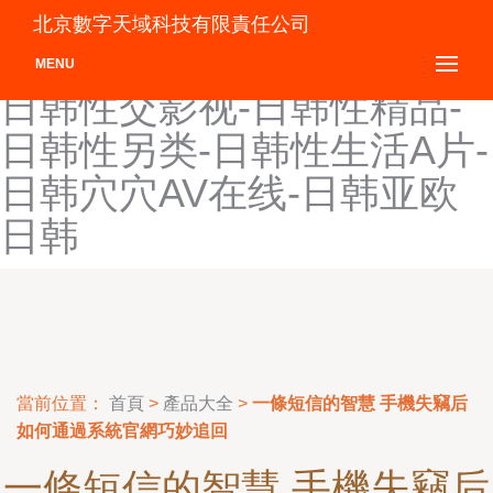
日韩性交ntr-日韩性交大片-
北京數字天域科技有限責任公司
日韩性交派对-日韩性交网-
MENU
日韩性交影视-日韩性精品-
日韩性另类-日韩性生活A片-
日韩穴穴AV在线-日韩亚欧
日韩
當前位置：
首頁
>
產品大全
>
一條短信的智慧 手機失竊后
如何通過系統官網巧妙追回
一條短信的智慧 手機失竊后