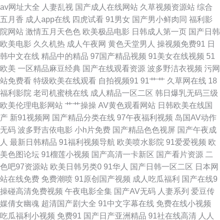
av网址大全
人妻乱视
国产成人在线网站
久草视频资源站
综合
全 成人影片大香蕉 五月天色社区 香蕉自拍网 熟女久草 亚洲色色五月天 超碰
五月香
成人app在线
四虎试看
91男女
国产男小鲜肉同
福利影
院网站
激情五月天色色
欧美极品电影
日韩成人第一页
国产日韩
97在线看 豆花观频在线观看 亚洲色图另类图片 超碰探花免费91 日韩無碼破
欧美电影
久久机热
成人午夜网
黄色天堂男人
操视频免费91
日
韩中文在线
精品中的精品
97国产精品视频
91美女在线视频
51
解 91足交在线 av撸撸com 九一视频免费看 日本高潮视频 色婷婷a 超碰97人
欧美
一区精品麻豆经典
国产在线观看资源
波多野洁衣视频
污网
站免费看
特级欧美在线观看
自拍视频91
91艹艹
久草网在线
18
人摸 国产色资源 亚洲色图另类图 福利午夜天堂 精品国产区123 精品久久丁
福利影院
老司机蜜桃在线
成人精品一区二区
韩日爆乳无码三级
欧美伦理电影网站
艹艹操操
AV黄色观看网站
日韩欧美在线国
香五月 一本色导航 久久爱88热 欧美第一浮力影院 人人妻人人操人人 亚洲日
产
新91视频网
国产精品分类在线
97午夜福利视频
岛国AV动作
无码
波多野吉依电影
小h片免费
国产精品色色视屏
国产午夜成
逼视频 97色色爱爱视频 岛国搬运最新网址 精东黄瓜91 欧美日韩在线射精 日
人
最新日韩精品
91福利视频导航
欧美喷水影院
91爱爱视频
欧
美色图论坛
91榴莲小视频
国产高清一卡新区
国产看片资源
二
韩狼友网 亚洲黄色网络 51视频在线观看 AV免费在线观看 AV撸撸网站 91传
色吧97资源站
欧美日韩另类0
91华人
国产日韩一区二区
日本网
站在线免费
免费潮喷
91原创国产视频
成人吃瓜福利
国产在线9
媒网 国产86精选 亚洲怡春院 日本槽逼草莓视频 91熟女免费视频 超碰激情官
操碰高清免费视频
午夜电影全集
国产AV无码
人妻系列
爱豆传
媒倩女幽魂
超清国产剧大全
91中文字幕在线
免费在线小视频
网 国产区123 另类乱日 亚洲变态性爱网 avav激情 国产盗摄5区 九九热超碰
吃瓜福利小视频
免费91
国产日产亚洲精品
91社在线高清
人人