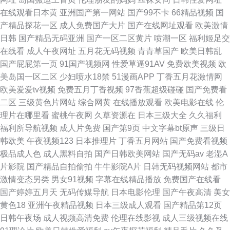
在线观看日本黄
亚洲国产第一网站
国产99不卡
66精品视频
国
产精品探花一区
成人免费国产大片
国产在线网址观看
欧美激情
日韩
国产精品无码亚洲
国产一区二区黄片
喷潮一区
福利姬足交
在线看
成人午夜网址
五月花无码视频
青青草国产
欧美日韩乱
国产屁屁第一页
91国产视频网
性爱草逼91AV
免费欧美视频
欧
美岛国一区二区
少妇喷水18禁
51漫画APP
丁香五月花激情网
欧美爱爱tv视频
免费五月丁香视频
97香蕉超级碰碰
国产免费看
二区
三级黄色片网站
综合网黄
在线播放观看
欧美电影在线
伦
理片在哪里看
蜜桃午夜网
久草资源在
日本三级大全
久久福利
福利所导航视频
成人片免费
国产第9页
中文字幕bt原声
三级日
韩欧美
午夜视频123
日本推理片
丁香五月网站
国产免费看视频
极品成人色
成人黑料自拍
国产日韩欧美网站
国产无码av
老湿A
片影院
国产精品自拍偷拍
牛牛影院A片
日韩无码视频网站
都市
激情变态另类
男女91视频
字幕在线精品播放
免费国产在线看
国产婷婷五月天
无码传媒导航
日本电影伦理
国产午夜高清
美女
黄色18
亚洲午夜精品视频
日本三级成人观看
国产精品第12页
日韩午夜场
成人视频高清免费
伦理在线影视
成人三级视频在线